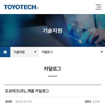
기술지원
기술지원
카달로그
카달로그
도요테크(주)_제품 카달로그
관리자
2024-07-03
조회수
2,516