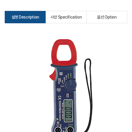
설명 Description
사양 Specification
옵션 Option